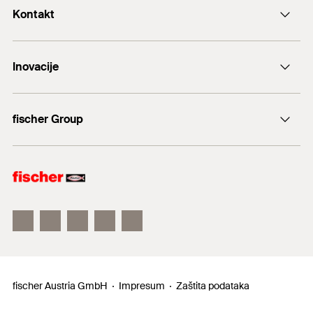
Kontakt
+43 (0) 2252 53730-0
Inovacije
E-Mail
DuoLine
fischer Group
Sidreni vijak FAZ II
fischer Consulting
fischertechnik
fischer Austria GmbH
Impresum
Zaštita podataka