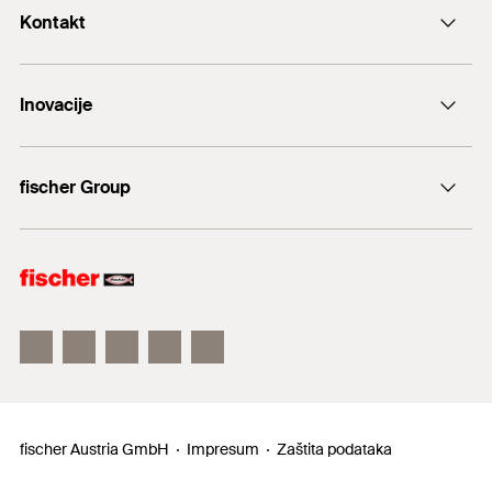
Kontakt
+43 (0) 2252 53730-0
Inovacije
E-Mail
DuoLine
fischer Group
Sidreni vijak FAZ II
fischer Consulting
fischertechnik
fischer Austria GmbH
Impresum
Zaštita podataka