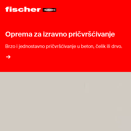
Oprema za izravno pričvršćivanje
Brzo i jednostavno pričvršćivanje u beton, čelik ili drvo.