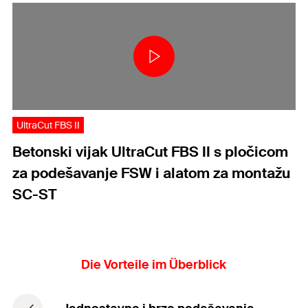
UltraCut FBS II
Betonski vijak UltraCut FBS II s pločicom
za podešavanje FSW i alatom za montažu
SC-ST
Die Vorteile im Überblick